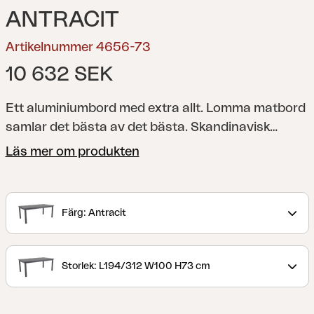
ANTRACIT
Artikelnummer 4656-73
10 632 SEK
Ett aluminiumbord med extra allt. Lomma matbord
samlar det bästa av det bästa. Skandinavisk
design, förstklassig funktionalitet och generös
Läs mer om produkten
storlek.Butterfly-funktionen (på hela 120 cm) där
bordskivan snabbt vrids fram gör det ännu lättare
att växla mellan vardag och fest.
Färg: Antracit
Storlek: L194/312 W100 H73 cm