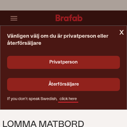
x
Vänligen välj om du är privatperson eller
återförsäljare
Startsida
Bord
Lomma Matbord Antracit
Privatperson
Återförsäljare
If you don't speak Swedish,
click here
LOMMA MATBORD