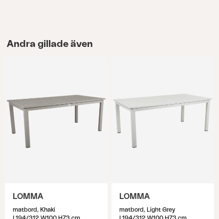
Andra gillade även
LOMMA
LOMMA
matbord, Khaki
matbord, Light Grey
L194/312 W100 H73 cm
L194/312 W100 H73 cm