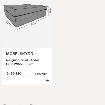
MÖBELSKYDD
matgrupp, Svart - Andas
L205 W155 H80 cm
2429-820
1 280 SEK