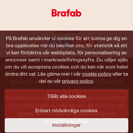
Let's be social!
På Brafab använder vi cookies för att kunna ge dig en
bra upplevelse när du besöker oss, för statistik så att
vi kan förbättra vår webbplats, för personalisering av
annonser samt i marknadsföringssyfte. Du väljer själv
om du vill acceptera cookies och du kan när som helst
Trädgårdsmöbler från Brafab ska hålla att både
ändra ditt val. Läs gärna mer i vår
cookie policy
eller ta
del av vår
privacy policy
.
slitas på, sitta i och titta på. De ska hålla hela
sommaren och nästa och nästa sommar också.
Tillåt alla cookies
Du ska känna dig trygg i att du valt en utemöbel
från Brafab och du ska känna dig stolt när du
Enbart nödvändiga cookies
bjuder hem till grillparty, kräftskiva eller
midsommarafton.
Inställningar