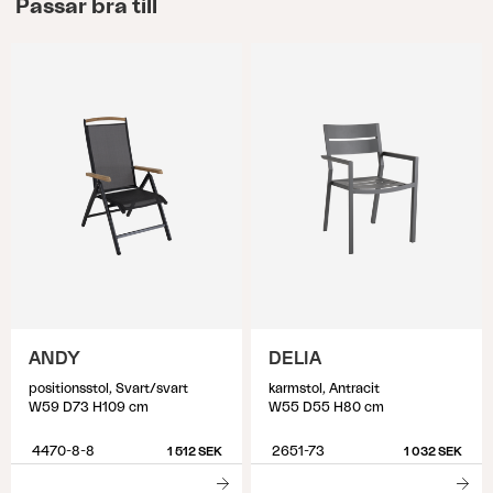
Passar bra till
ANDY
DELIA
positionsstol, Svart/svart
karmstol, Antracit
W59 D73 H109 cm
W55 D55 H80 cm
4470-8-8
2651-73
1 512 SEK
1 032 SEK