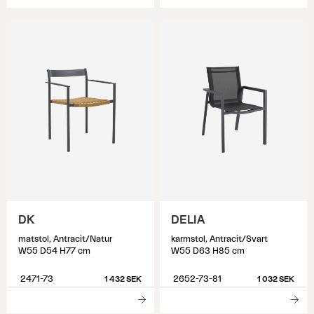
DK
DELIA
matstol, Antracit/Natur
karmstol, Antracit/Svart
W55 D54 H77 cm
W55 D63 H85 cm
2471-73
2652-73-81
1 432 SEK
1 032 SEK