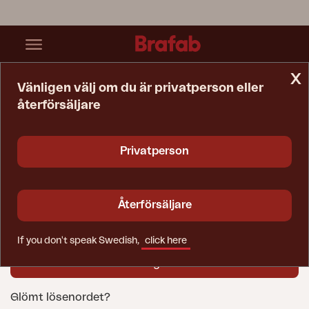
x
Vänligen välj om du är privatperson eller
återförsäljare
Startsida
ÅF-Login
Användarnamn
Privatperson
Lösenord
Återförsäljare
If you don't speak Swedish,
click here
Glömt lösenordet?