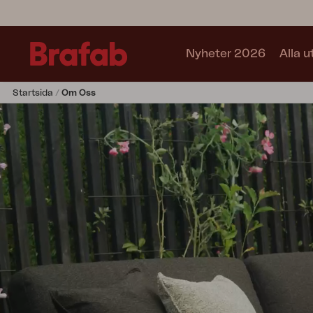
Nyheter 2026
Alla 
Startsida
Om Oss
Produkter
Soffa
Fåtölj
Stol
Bord
Utekök
Vilsäng
Relax
Hammock
Parasoll
Paviljong
Accessoar