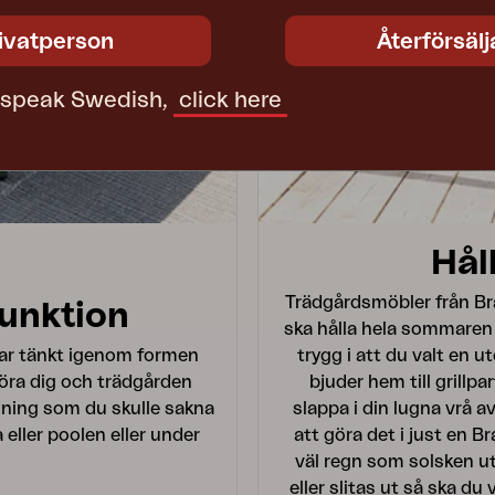
ivatperson
Återförsälj
t speak Swedish,
click here
Hål
Trädgårdsmöbler från Braf
funktion
ska hålla hela sommaren
har tänkt igenom formen
trygg i att du valt en 
föra dig och trädgården
bjuder hem till grillp
edning som du skulle sakna
slappa i din lugna vrå a
 eller poolen eller under
att göra det i just en 
väl regn som solsken 
eller slitas ut så ska d