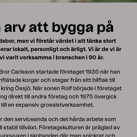
a arv att bygga på
dsbor, men vi förstår värdet i att tänka stort
rar lokalt, personligt och ärligt. Vi är de vi är
 vi varit verksamma i branschen i 90 år.
Bror Carlsson startade företaget 1935 när han
flätade korgar och stegar från sitt bilflak till
 kring Össjö. När sonen Rolf började i företaget
ing direkt till andra företag och 1975 övergick
 till en expansiv grossistverksamhet.
r den serviceanda och det hårda arbete som
till stabil tillväxt. Företagskulturen är präglad av
 uppvuxen i skobygden där man snickrat och