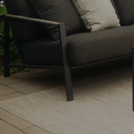
Dyna
Förvaring
Möbelskydd
Säljmaterial
Underhållsprodukter
Set