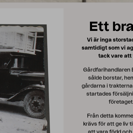
Ett br
Vi är inga storsta
samtidigt som vi age
tack vare att
Gårdfarihandlaren 
sålde borstar, hem
gårdarna i trakterna
startades försäljn
företaget
Från detta komme
krävs för att ge liv 
att vara född och