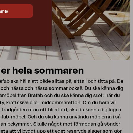
are
ler hela sommaren
ab ska hålla att både slitas på, sitta i och titta på. De
 och nästa och nästa sommar också. Du ska känna dig
utemöbel från Brafab och du ska känna dig stolt när du
arty, kräftskiva eller midsommarafton. Om du bara vill
v trädgården utan att bli störd, ska du känna dig lugn i
Brafab-möbel. Och du ska kunna använda möblerna i så
utan bekymmer. Skulle något mot förmodan gå sönder
u veta att vi byggt upp ett eget reservdelslager som gör