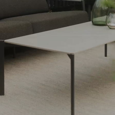
Peace
Grower Greens
Lomma
Kelia
Delia
Lyra