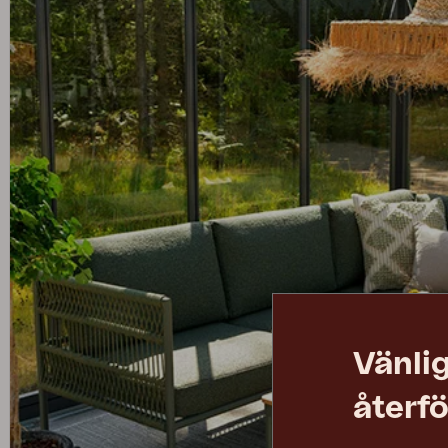
Vänlig
återfö