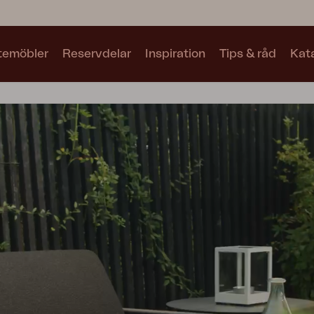
utemöbler
Reservdelar
Inspiration
Tips & råd
Kat
Kollektioner
Se alla kollektioner
Motty
Blixt
Trolly