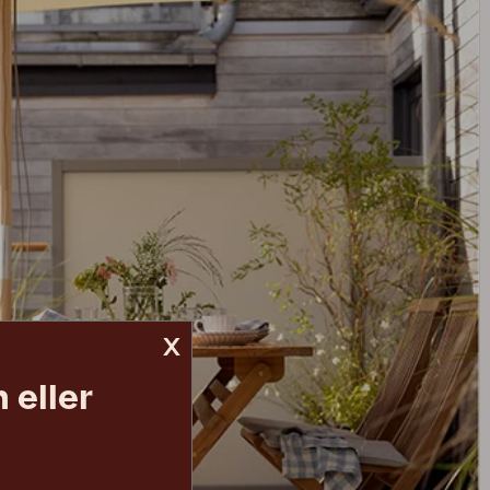
x
 eller