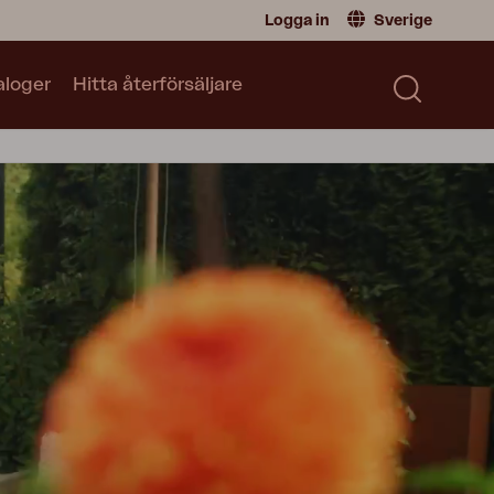
Logga in
Sverige
aloger
Hitta återförsäljare
Återförsäljare
Sverige
|
Sweden
Norge
|
Norway
Kataloger
Global
|
Global
Läs vår katalog
Tyskland
|
Germany
Danmark
|
Denmark
Frankrike
|
France
Byt till Privatperson