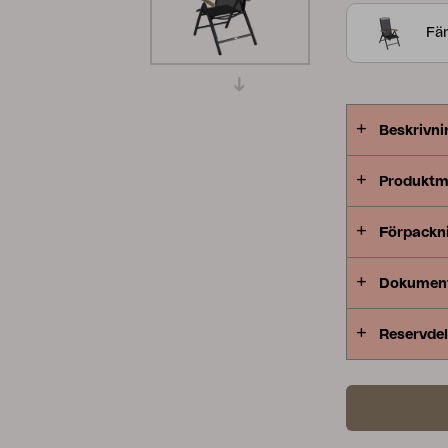
att kombiner
Peace
Grower Greens
Lomma
Fär
Beskrivni
Produktm
Kelia
Delia
Lyra
Förpackn
Dokumen
Reservdel