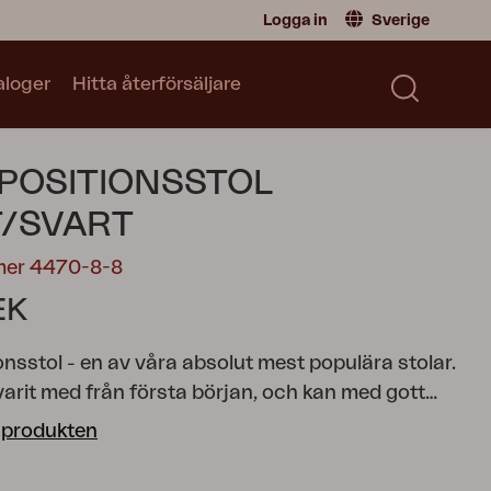
Logga in
Sverige
aloger
Hitta återförsäljare
Återförsäljare
Sverige
|
Sweden
Norge
|
Norway
Kataloger
POSITIONSSTOL
Global
|
Global
Läs vår katalog
Tyskland
|
Germany
/SVART
Danmark
|
Denmark
mer 4470-8-8
Frankrike
|
France
EK
Byt till Privatperson
nsstol - en av våra absolut mest populära stolar.
varit med från första början, och kan med gott
a att ”vi har originalet”! Stomme av aluminium
 produkten
h rygg i textilene, med detaljer i teak eller nonwood.
onsstol finns i en mängd färgkombinationer och går