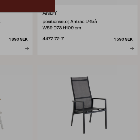
ANDY
t
positionsstol, Antracit/Grå
W59 D73 H109 cm
4477-72-7
1 890 SEK
1 590 SEK