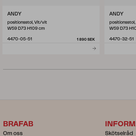
ANDY
ANDY
positionsstol, Vit/vit
positionsstol
W59 D73 H109 cm
W59 D73 H1
4470-05-51
4470-32-51
1 890 SEK
BRAFAB
INFORM
Om oss
Skötselråd