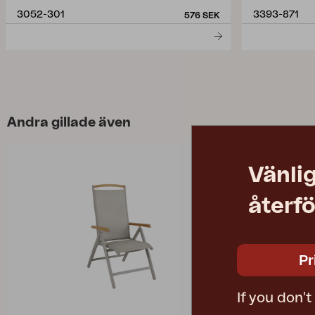
3052-301
3393-871
576 SEK
Andra gillade även
Vänlig
återfö
Pr
If you don'