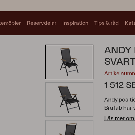
utemöbler
Reservdelar
Inspiration
Tips & råd
Kat
Kollektioner
ANDY 
Se alla kollektioner
SVART
Artikelnum
1 512 S
Andy positio
Motty
Blixt
Trolly
Brafab har 
samvete säg
Läs mer om
samt sits oc
Andy positi