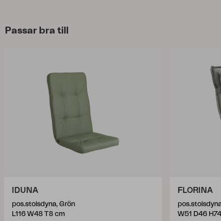
Passar bra till
IDUNA
FLORINA
pos.stolsdyna, Grön
pos.stolsdyna
L116 W48 T8 cm
W51 D46 H7