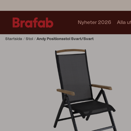
Nyheter 2026
Alla 
Startsida
Stol
Andy Positionsstol Svart/svart
Produkter
Soffa
Fåtölj
Stol
Bord
Utekök
Vilsäng
Relax
Hammock
Parasoll
Paviljong
Accessoar