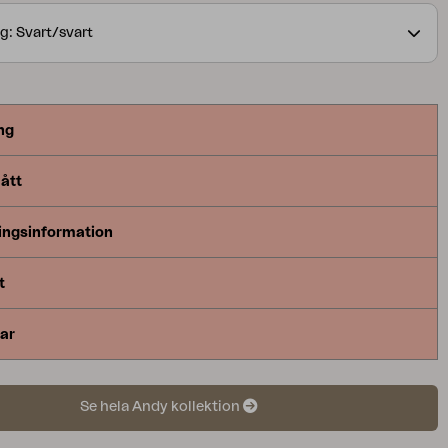
a med våra bord i olika storlekar och material.
g: Svart/svart
ng
ått
ingsinformation
t
ar
Se hela Andy kollektion