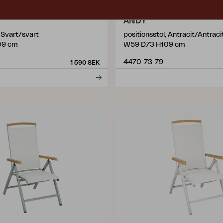
ANDY
, Svart/svart
positionsstol, Antracit/Antraci
09 cm
W59 D73 H109 cm
4470-73-79
1 590 SEK