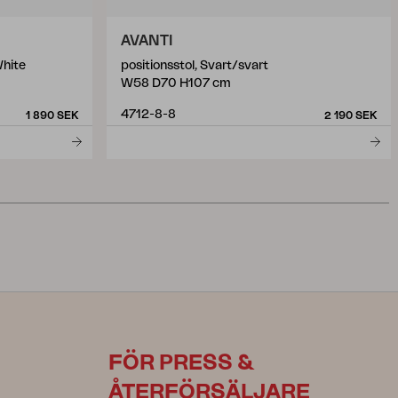
AVANTI
White
positionsstol, Svart/svart
W58 D70 H107 cm
4712-8-8
1 890 SEK
2 190 SEK
FÖR PRESS &
ÅTERFÖRSÄLJARE