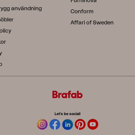
Furninova
rygg användning
Conform
öbler
Affari of Sweden
olicy
kor
y
b
Let's be social!