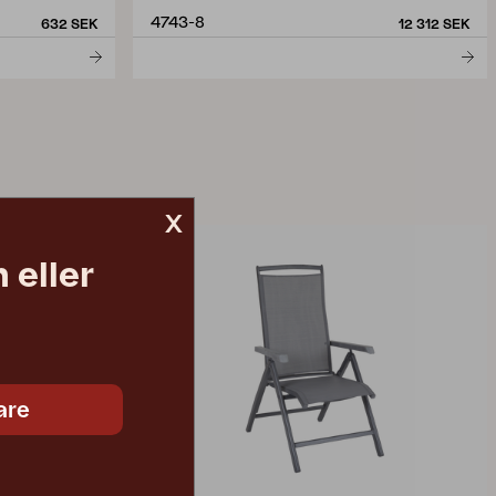
4743-8
632 SEK
12 312 SEK
x
 eller
are