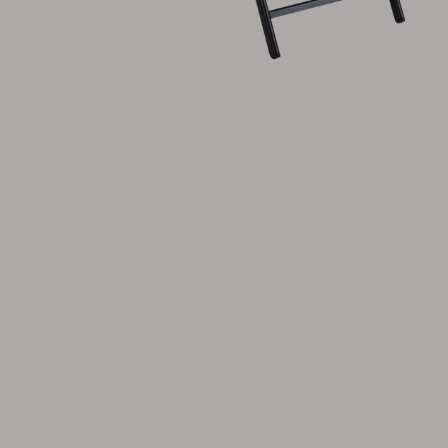
Dyna
Förvaring
Möbelskydd
Säljmaterial
Underhållsprodukter
Set