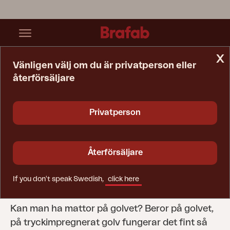
x
Vänligen välj om du är privatperson eller
återförsäljare
Startsida
Tips & Råd
Skötselråd
Utemöbler I Uterum
Privatperson
Utemöbler i uterum
Kan man ha sina utemöbler i ett oisolerat
Återförsäljare
uterum? Det går bra att ha utemöbler i ett
uterum så länge uterummet har ventilation.
If you don't speak Swedish,
click here
Kan man ha mattor på golvet? Beror på golvet,
på tryckimpregnerat golv fungerar det fint så