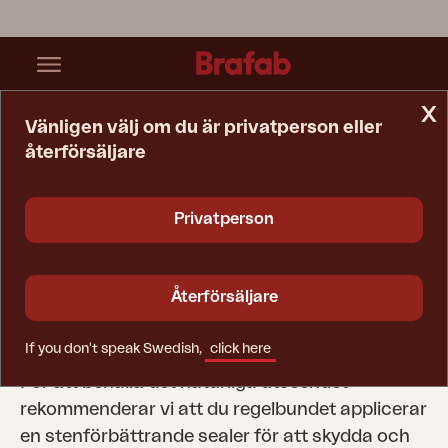
x
Vänligen välj om du är privatperson eller
återförsäljare
Startsida
Tips & Råd
Skötselråd
Sten- Och Marmorskivor
Privatperson
Sten- och
marmorskivor
Återförsäljare
Brafab har olika bordsskivor i sten och marmor
If you don't speak Swedish,
click here
och de är framtagna för användning utomhus.
För att behålla det naturliga utseendet
rekommenderar vi att du regelbundet applicerar
en stenförbättrande sealer för att skydda och