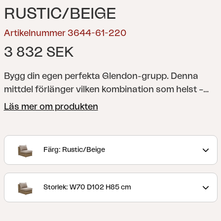
RUSTIC/BEIGE
Artikelnummer 3644-61-220
3 832 SEK
Bygg din egen perfekta Glendon-grupp. Denna
mittdel förlänger vilken kombination som helst –
med vattenavvisande TPU-liner.
Klassiska möbler i
Läs mer om produkten
rund konstrotting med rustikt utseende. Generöst
sittutrymme och alldeles lagom lutning gör att du
vill koppla av länge. Tack vare de olika delarna kan
Färg: Rustic/Beige
du komponera just den grupp som passar din
uteplats, med Glendon kan du verkligen förlänga
hemmet utåt.
Storlek: W70 D102 H85 cm