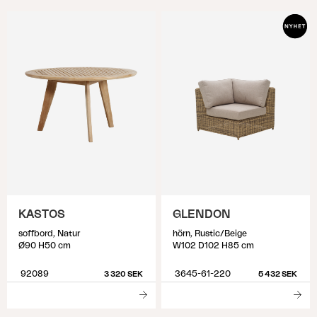
KASTOS
GLENDON
soffbord, Natur
hörn, Rustic/Beige
Ø90 H50 cm
W102 D102 H85 cm
92089
3645-61-220
3 320 SEK
5 432 SEK