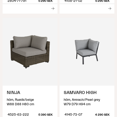
2804-71-791
4158-21-02
5 290 SEK
5 290 SEK
NINJA
SAMVARO HIGH
hörn, Rustik/beige
hörn, Antracit/Pearl grey
W88 D88 H80 cm
W79 D79 H94 cm
4525-63-222
4145-73-07
5 390 SEK
4 290 SEK