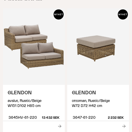
GLENDON
GLENDON
avslut, Rustic/Beige
ottoman, Rustic/Beige
W151 D102 H85 cm
W72 D72 H42 cm
3645HV-61-220
3647-61-220
13 432 SEK
2 232 SEK