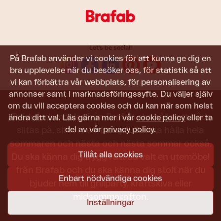
Let's be social!
På Brafab använder vi cookies för att kunna ge dig en
bra upplevelse när du besöker oss, för statistik så att
vi kan förbättra vår webbplats, för personalisering av
annonser samt i marknadsföringssyfte. Du väljer själv
om du vill acceptera cookies och du kan när som helst
Trädgårdsmöbler från Brafab ska hålla att både
ändra ditt val. Läs gärna mer i vår
cookie policy
eller ta
del av vår
privacy policy
.
slitas på, sitta i och titta på. De ska hålla hela
sommaren och nästa och nästa sommar också.
Tillåt alla cookies
Du ska känna dig trygg i att du valt en utemöbel
från Brafab och du ska känna dig stolt när du
Enbart nödvändiga cookies
bjuder hem till grillparty, kräftskiva eller
midsommarafton.
Inställningar