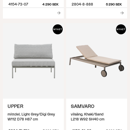
4154-73-07
2804-8-888
4 290 SEK
5 290 SEK
UPPER
SAMVARO
mittdel, Light Grey/Digi Grey
vilsäng, Khaki/Sand
W112 D78 H87 cm
L218 W92 SH40 cm