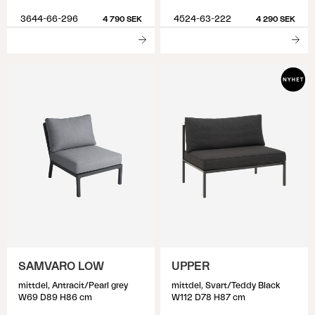
3644-66-296
4524-63-222
4 790 SEK
4 290 SEK
SAMVARO LOW
UPPER
mittdel, Antracit/Pearl grey
mittdel, Svart/Teddy Black
W69 D89 H86 cm
W112 D78 H87 cm