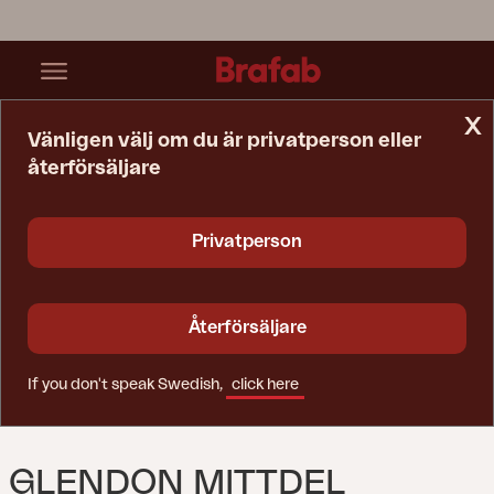
x
Vänligen välj om du är privatperson eller
återförsäljare
Startsida
Soffa
Glendon Mittdel Rustic/Beige
Privatperson
Återförsäljare
If you don't speak Swedish,
click here
GLENDON MITTDEL