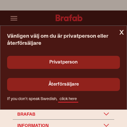
x
Vänligen välj om du är privatperson eller
återförsäljare
Startsida
Reservdelar
Accessoar
Accessoar
Privatperson
Återförsäljare
If you don't speak Swedish,
click here
BRAFAB
INFORMATION