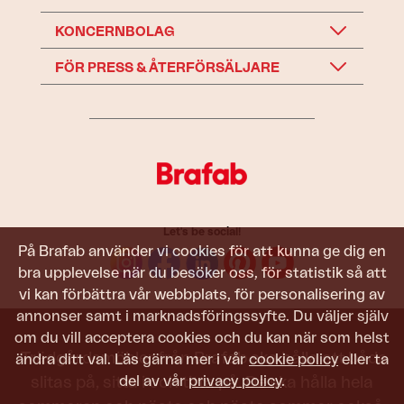
KONCERNBOLAG
FÖR PRESS & ÅTERFÖRSÄLJARE
Let's be social!
På Brafab använder vi cookies för att kunna ge dig en
bra upplevelse när du besöker oss, för statistik så att
vi kan förbättra vår webbplats, för personalisering av
annonser samt i marknadsföringssyfte. Du väljer själv
om du vill acceptera cookies och du kan när som helst
Trädgårdsmöbler från Brafab ska hålla att både
ändra ditt val. Läs gärna mer i vår
cookie policy
eller ta
del av vår
privacy policy
.
slitas på, sitta i och titta på. De ska hålla hela