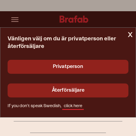
x
Vänligen välj om du är privatperson eller
återförsäljare
Startsida
Kassa
Välkomstmejl
Privatperson
BRAFAB
Återförsäljare
INFORMATION
KONCERNBOLAG
If you don't speak Swedish,
click here
FÖR PRESS & ÅTERFÖRSÄLJARE