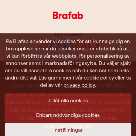
Let's be social!
På Brafab använder vi cookies för att kunna ge dig en
bra upplevelse när du besöker oss, för statistik så att
vi kan förbättra vår webbplats, för personalisering av
annonser samt i marknadsföringssyfte. Du väljer själv
om du vill acceptera cookies och du kan när som helst
Trädgårdsmöbler från Brafab ska hålla att både
ändra ditt val. Läs gärna mer i vår
cookie policy
eller ta
del av vår
privacy policy
.
slitas på, sitta i och titta på. De ska hålla hela
sommaren och nästa och nästa sommar också.
Tillåt alla cookies
Du ska känna dig trygg i att du valt en utemöbel
från Brafab och du ska känna dig stolt när du
Enbart nödvändiga cookies
bjuder hem till grillparty, kräftskiva eller
midsommarafton.
Inställningar