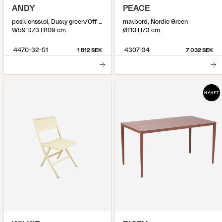
ANDY
PEACE
positionsstol, Dusty green/Off-white
matbord, Nordic Green
W59 D73 H109 cm
Ø110 H73 cm
4470-32-51
4307-34
1 512 SEK
7 032 SEK