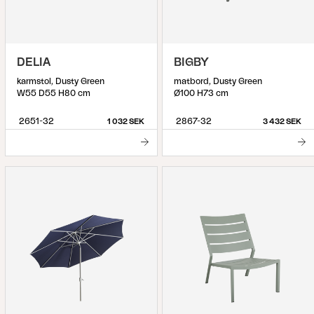
DELIA
BIGBY
karmstol, Dusty Green
matbord, Dusty Green
W55 D55 H80 cm
Ø100 H73 cm
2651-32
2867-32
1 032 SEK
3 432 SEK