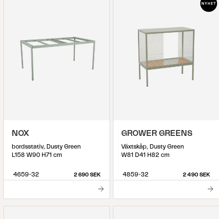
NOX
GROWER GREENS
bordsstativ, Dusty Green
Växtskåp, Dusty Green
L158 W90 H71 cm
W81 D41 H82 cm
4659-32
4859-32
2 690 SEK
2 490 SEK