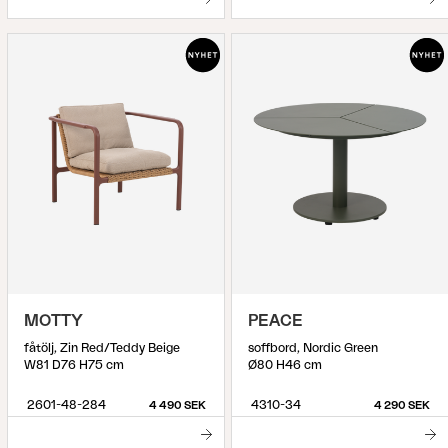
MOTTY
PEACE
fåtölj, Zin Red/Teddy Beige
soffbord, Nordic Green
W81 D76 H75 cm
Ø80 H46 cm
2601-48-284
4310-34
4 490 SEK
4 290 SEK