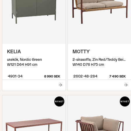
KELIA
MOTTY
utekök, Nordic Green
2-sitssoffa, Zin Red/Teddy Beige
W121 D64 H91 cm
W140 D76 H75 cm
4901-34
2602-48-284
8 990 SEK
7 490 SEK