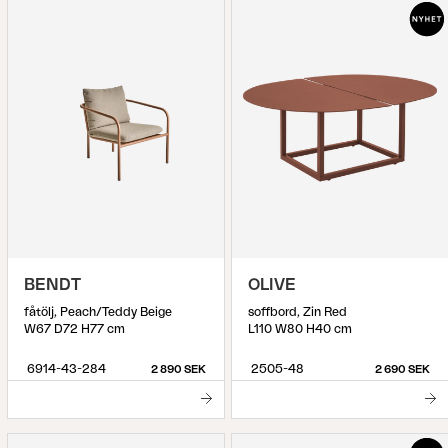
BENDT
OLIVE
fåtölj, Peach/Teddy Beige
soffbord, Zin Red
W67 D72 H77 cm
L110 W80 H40 cm
6914-43-284
2505-48
2 890 SEK
2 690 SEK