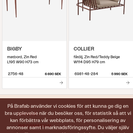
BIGBY
COLLIER
matbord, Zin Red
fåtölj, Zin Red/Teddy Beige
L195 W90 H73 cm
W114 D95 H79 cm
2756-48
6981-48-284
6 690 SEK
5 990 SEK
På Brafab använder vi cookies för att kunna ge dig en
bra upplevelse när du besöker oss, för statistik så att vi
BRAFAB
kan förbättra vår webbplats, för personalisering av
INFORMATION
annonser samt i marknadsföringssyfte. Du väljer själv