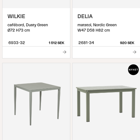
WILKIE
DELIA
cafébord, Dusty Green
matstol, Nordic Green
Ø72 H73 cm
W47 D58 H82 cm
6933-32
2681-34
1 512 SEK
920 SEK