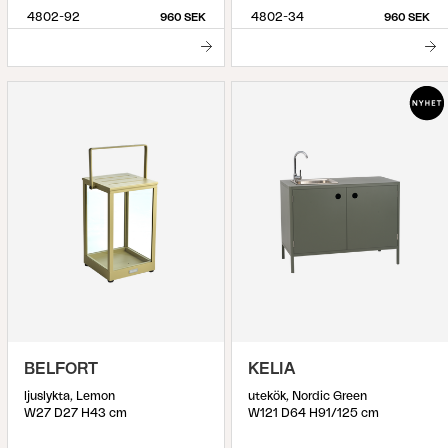
4802-92
4802-34
960 SEK
960 SEK
BELFORT
KELIA
ljuslykta, Lemon
utekök, Nordic Green
W27 D27 H43 cm
W121 D64 H91/125 cm