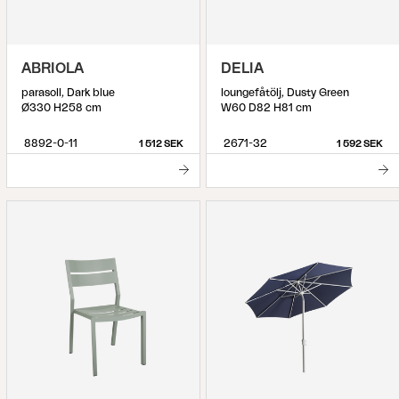
ABRIOLA
DELIA
parasoll, Dark blue
loungefåtölj, Dusty Green
Ø330 H258 cm
W60 D82 H81 cm
8892-0-11
2671-32
1 512 SEK
1 592 SEK