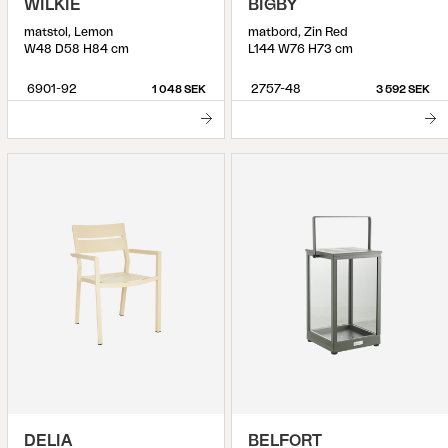
WILKIE
BIGBY
matstol, Lemon
matbord, Zin Red
W48 D58 H84 cm
L144 W76 H73 cm
6901-92
2757-48
1 048 SEK
3 592 SEK
DELIA
BELFORT