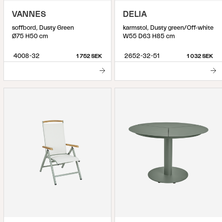
VANNES
DELIA
soffbord, Dusty Green
karmstol, Dusty green/Off-white
Ø75 H50 cm
W55 D63 H85 cm
4008-32
2652-32-51
1 752 SEK
1 032 SEK