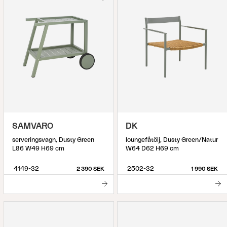
SAMVARO
DK
serveringsvagn, Dusty Green
loungefåtölj, Dusty Green/Natur
L86 W49 H69 cm
W64 D62 H69 cm
4149-32
2502-32
2 390 SEK
1 990 SEK