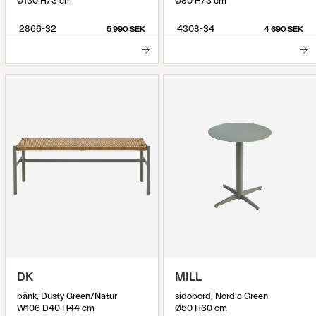
Ø130 H73 cm
Ø80 H73 cm
2866-32
4308-34
5 990 SEK
4 690 SEK
DK
MILL
bänk, Dusty Green/Natur
sidobord, Nordic Green
W106 D40 H44 cm
Ø50 H60 cm