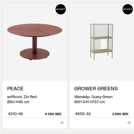
PEACE
GROWER GREENS
soffbord, Zin Red
Växtskåp, Dusty Green
Ø80 H46 cm
W81 D41 H137 cm
4310-48
4858-32
4 290 SEK
3 890 SEK