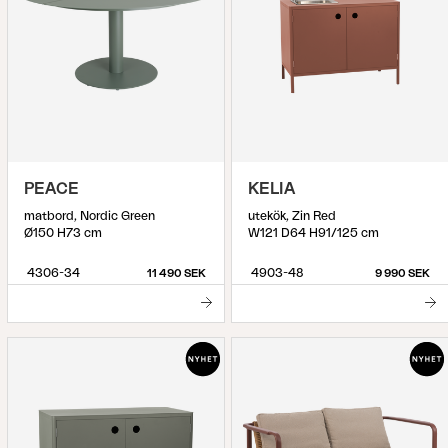
PEACE
KELIA
matbord, Nordic Green
utekök, Zin Red
Ø150 H73 cm
W121 D64 H91/125 cm
4306-34
4903-48
11 490 SEK
9 990 SEK