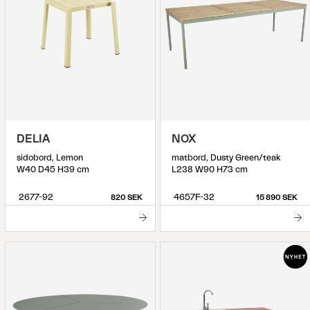
DELIA
NOX
sidobord, Lemon
matbord, Dusty Green/teak
W40 D45 H39 cm
L238 W90 H73 cm
2677-92
4657F-32
820 SEK
15 890 SEK