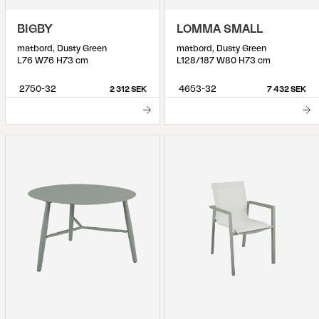
BIGBY
LOMMA SMALL
matbord, Dusty Green
matbord, Dusty Green
L76 W76 H73 cm
L128/187 W80 H73 cm
2750-32
4653-32
2 312 SEK
7 432 SEK