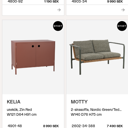
4800-92
4903-34
1 190 SEK
9 990 SEK
KELIA
MOTTY
utekök, Zin Red
2-sitssoffa, Nordic Green/Teddy Verde
W121 D64 H91 cm
W140 D76 H75 cm
4901-48
2602-34-388
8 990 SEK
7 490 SEK