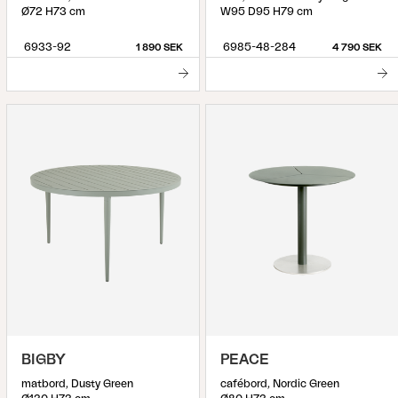
Ø72 H73 cm
W95 D95 H79 cm
6933-92
6985-48-284
1 890 SEK
4 790 SEK
BIGBY
PEACE
matbord, Dusty Green
cafébord, Nordic Green