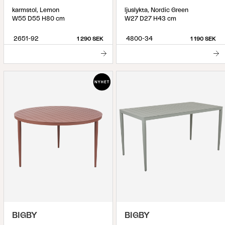
karmstol, Lemon
ljuslykta, Nordic Green
W55 D55 H80 cm
W27 D27 H43 cm
2651-92
4800-34
1 290 SEK
1 190 SEK
BIGBY
BIGBY