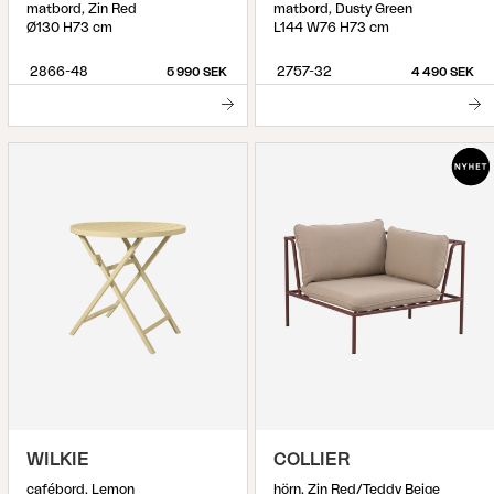
matbord, Zin Red
matbord, Dusty Green
Ø130 H73 cm
L144 W76 H73 cm
2866-48
2757-32
5 990 SEK
4 490 SEK
WILKIE
COLLIER
cafébord, Lemon
hörn, Zin Red/Teddy Beige