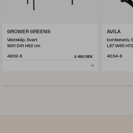
GROWER GREENS
AVILA
Växtskåp, Svart
bordsstativ, 
W81 D41 H82 cm
L87 W65 H7
4859-8
4034-8
2 490 SEK