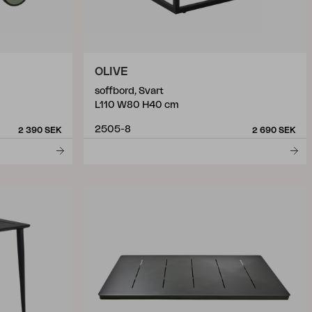
OLIVE
soffbord, Svart
L110 W80 H40 cm
2505-8
2 390 SEK
2 690 SEK