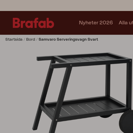
Nyheter 2026
Alla 
Startsida
Bord
Samvaro Serveringsvagn Svart
Produkter
Soffa
Fåtölj
Stol
Bord
Utekök
Vilsäng
Relax
Hammock
Parasoll
Paviljong
Accessoar