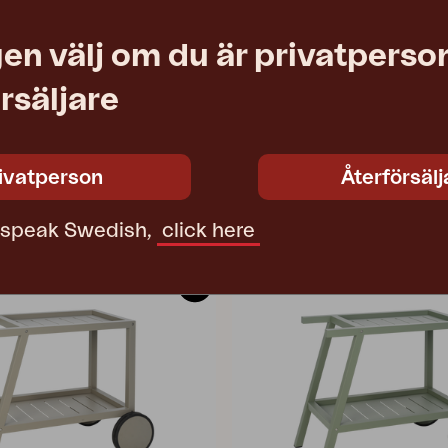
art
vilsäng, Svart/Pearl Grey
en välj om du är privatperson
 cm
W71 D191 H95 cm
4798-8-07
1 992 SEK
rsäljare
ivatperson
Återförsälj
t speak Swedish,
click here