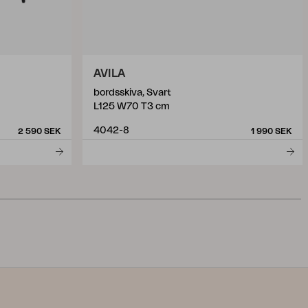
AVILA
bordsskiva, Svart
L125 W70 T3 cm
4042-8
2 590 SEK
1 990 SEK