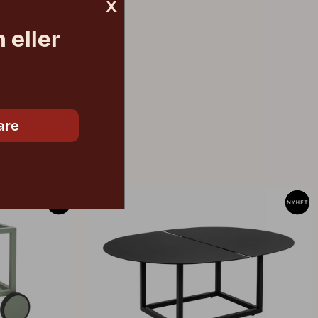
x
 eller
5 192 SEK
are