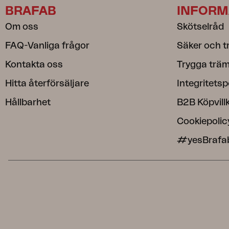
BRAFAB
INFORM
Om oss
Skötselråd
FAQ-Vanliga frågor
Säker och t
Kontakta oss
Trygga träm
Hitta återförsäljare
Integritetsp
Hållbarhet
B2B Köpvill
Cookiepolic
#yesBrafa