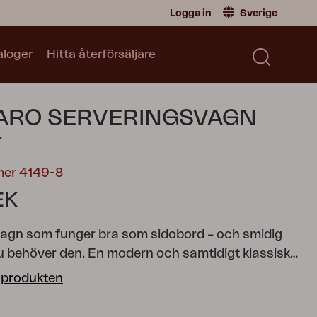
Logga in
Sverige
aloger
Hitta återförsäljare
Återförsäljare
Sverige
|
Sweden
Norge
|
Norway
Kataloger
ARO SERVERINGSVAGN
Global
|
Global
Läs vår katalog
Tyskland
|
Germany
T
Danmark
|
Denmark
mer 4149-8
Frankrike
|
France
EK
Byt till Privatperson
agn som funger bra som sidobord – och smidig
du behöver den.
En modern och samtidigt klassisk
minium som bjuder på många
 produkten
smöjligheter. De runda och mjuka formerna skapar
ch inbjudande känsla i serien, där detaljerna står i