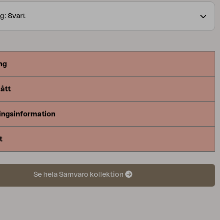
ktionen finns i flera färger och omfattar soffor,
g: Svart
 vilsängar och serveringsvagnar – vilket gör det
atcha hela uteplatsen i samma stil.
ng
ått
ingsinformation
t
Se hela Samvaro kollektion