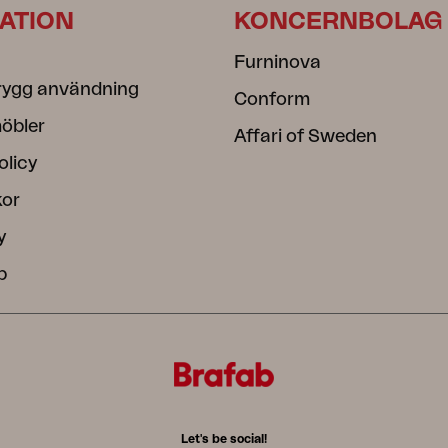
ATION
KONCERNBOLAG
Furninova
rygg användning
Conform
öbler
Affari of Sweden
olicy
kor
y
b
Let's be social!