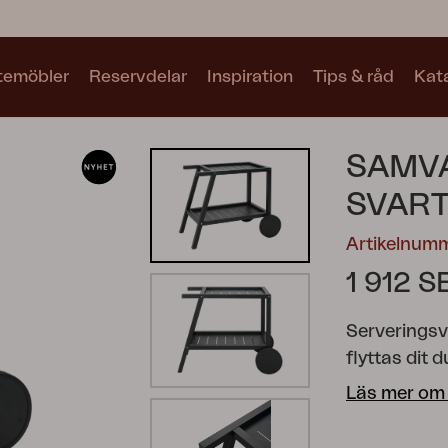
utemöbler
Reservdelar
Inspiration
Tips & råd
Kat
Kollektioner
SAMV
Se alla kollektioner
SVAR
Artikelnum
1 912 S
Serveringsv
Motty
Blixt
Trolly
flyttas dit 
serie i alu
Läs mer om
kombination
en trivsam o