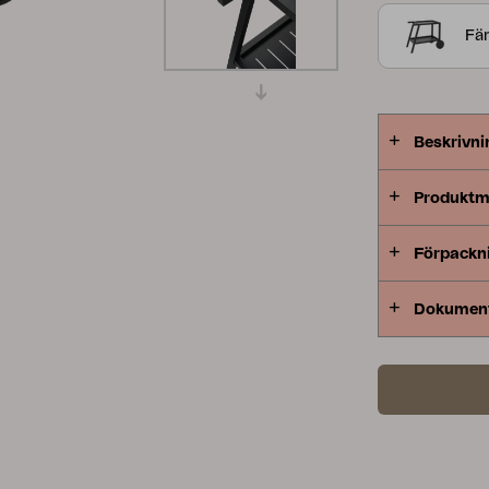
fokus. Kolle
Peace
Grower Greens
Lomma
Fär
matgrupper,
enkelt att m
Beskrivni
Produktm
Kelia
Delia
Lyra
Förpackn
Dokumen