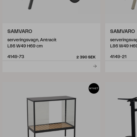
SAMVARO
SAMVARO
serveringsvagn, Antracit
serveringsvag
L86 W49 H69 cm
L86 W49 H6
4149-73
4149-21
2 390 SEK