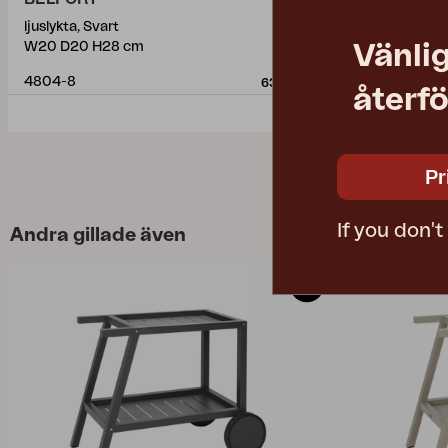
ljuslykta, Svart
Växtskåp, Sv
Vänlig
W20 D20 H28 cm
W81 D41 H82
4804-8
4859-8
632 SEK
återfö
Pr
If you don'
Andra gillade även