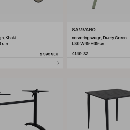
SAMVARO
n, Khaki
serveringsvagn, Dusty Green
9 cm
L86 W49 H69 cm
4149-32
2 390 SEK