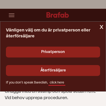
x
Vänligen välj om du är privatperson eller
återförsäljare
Startsida
Tips & Råd
Skötselråd
Textilene
Privatperson
Textilene
På många möbler i Brafabs sortiment utgörs
Återförsäljare
sits och rygg av textilene, som är ett
plastmaterial. Enklast sätt att rengöra textilene
If you don't speak Swedish,
click here
är med vanligt diskmedel och varmt vatten.
Gnugga med en svamp och spola sedan rent.
Vid behov upprepa proceduren.