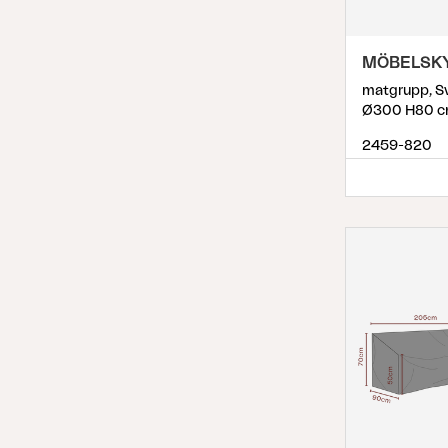
MÖBELSK
matgrupp, Sv
Ø300 H80 
2459-820