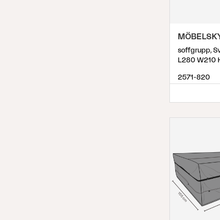
MÖBELSK
soffgrupp, S
L280 W210 
2571-820