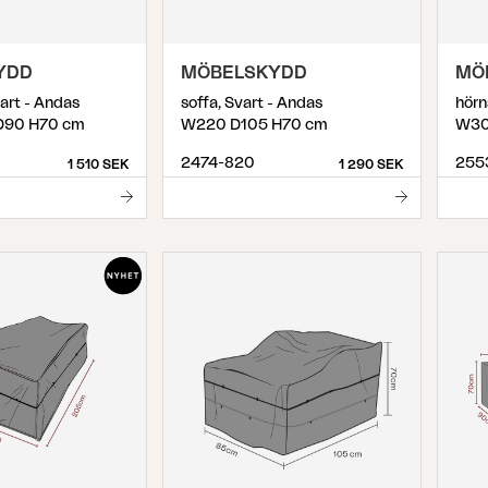
YDD
MÖBELSKYDD
MÖ
vart - Andas
soffa, Svart - Andas
hörn
D90 H70 cm
W220 D105 H70 cm
W30
2474-820
255
1 510 SEK
1 290 SEK