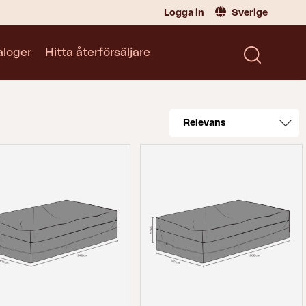
Logga in
Sverige
aloger
Hitta återförsäljare
Återförsäljare
Sverige
|
Sweden
Norge
|
Norway
Kataloger
Global
|
Global
Läs vår katalog
Tyskland
|
Germany
Danmark
|
Denmark
Frankrike
|
France
Byt till Privatperson