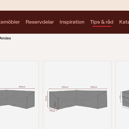
utemöbler
Reservdelar
Inspiration
Tips & råd
Kat
 Andas
Kollektioner
Se alla kollektioner
Motty
Blixt
Trolly