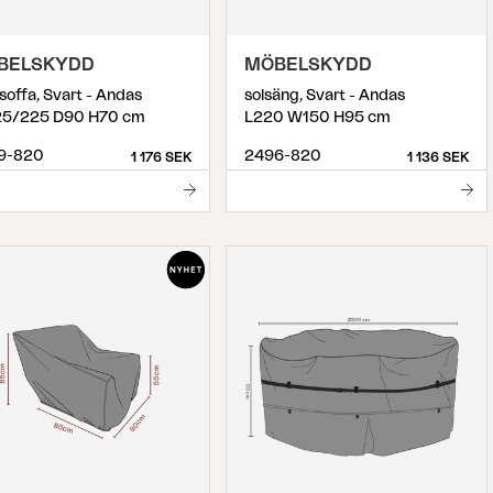
BELSKYDD
MÖBELSKYDD
soffa, Svart - Andas
solsäng, Svart - Andas
5/225 D90 H70 cm
L220 W150 H95 cm
9-820
2496-820
1 176 SEK
1 136 SEK