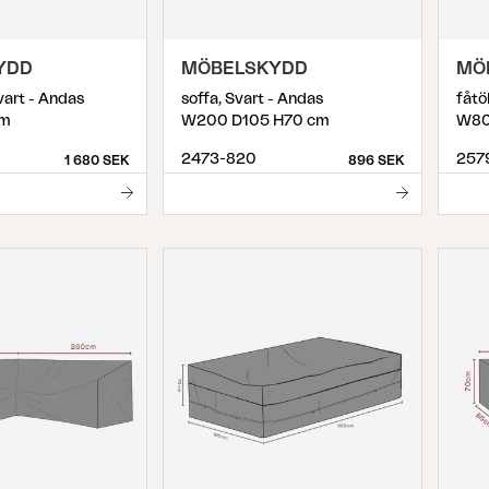
YDD
MÖBELSKYDD
MÖ
art - Andas
soffa, Svart - Andas
fåtö
cm
W200 D105 H70 cm
W80
2473-820
257
1 680 SEK
896 SEK