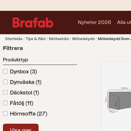
Nyheter 2026
Alla 
Startsida
Tips & Råd
Skötselråd
Möbelskydd
Möbelskydd Som
Produkter
Filtrera
Soffa
Produkttyp
Fåtölj
Stol
Dynbox
(
3
)
Bord
Dynväska
(
1
)
Utekök
Vilsäng
Däckstol
(
1
)
Relax
Fåtölj
(
11
)
Hammock
Hörnsoffa
(
27
)
Parasoll
Paviljong
Matgrupp
(
26
)
Accessoar
Visa mer