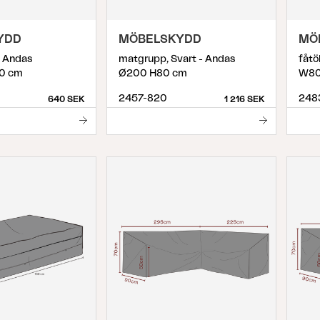
YDD
MÖBELSKYDD
MÖ
 - Andas
matgrupp, Svart - Andas
fåtö
0 cm
Ø200 H80 cm
W80
2457-820
248
640 SEK
1 216 SEK