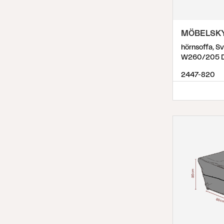
MÖBELSK
hörnsoffa, S
W260/205 
2447-820