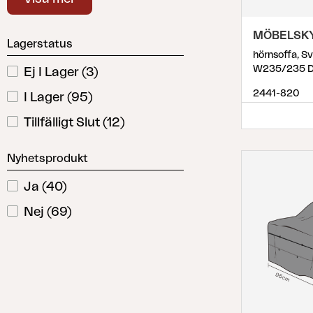
Mittdel
(
1
)
Dyna
Förvaring
Ottoman
(
1
)
MÖBELSK
Lagerstatus
Möbelskydd
hörnsoffa, S
Recliner
(
1
)
Säljmaterial
W235/235 D
Ej I Lager
(
3
)
Reclinerset
(
1
)
Underhållsprodukter
2441-820
I Lager
(
95
)
Set
Soffa
(
24
)
Tillfälligt Slut
(
12
)
Soffgrupp
(
4
)
Nyhetsprodukt
Solsäng
(
1
)
Stapelstol
(
1
)
Ja
(
40
)
Utekök
(
6
)
Nej
(
69
)
Vilsäng
(
1
)