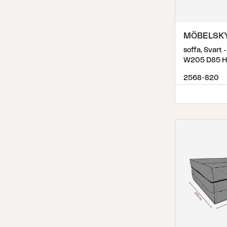
MÖBELSK
soffa, Svart 
W205 D85 H
2568-820