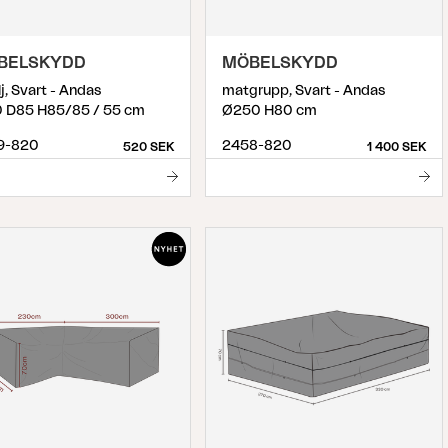
BELSKYDD
MÖBELSKYDD
lj, Svart - Andas
matgrupp, Svart - Andas
 D85 H85/85 / 55 cm
Ø250 H80 cm
9-820
2458-820
520 SEK
1 400 SEK