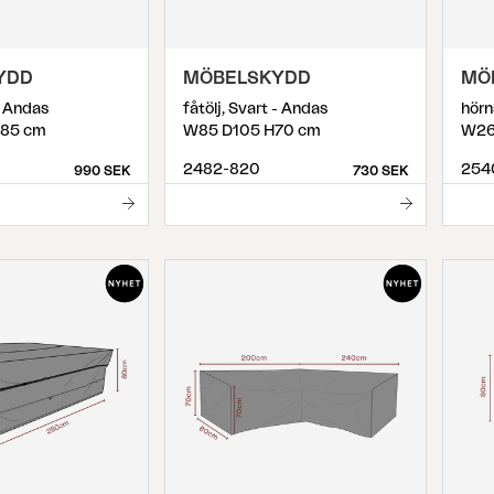
YDD
MÖBELSKYDD
MÖ
- Andas
fåtölj, Svart - Andas
hörn
85 cm
W85 D105 H70 cm
W26
2482-820
254
990 SEK
730 SEK