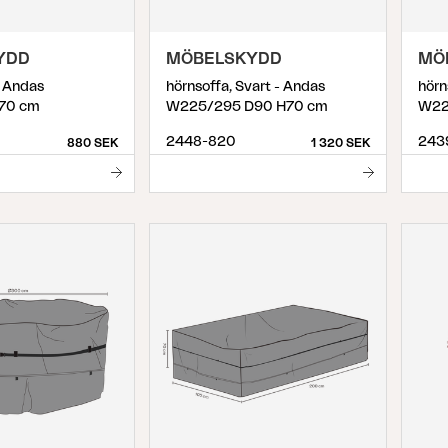
YDD
MÖBELSKYDD
MÖ
- Andas
hörnsoffa, Svart - Andas
hörn
70 cm
W225/295 D90 H70 cm
W22
2448-820
243
880 SEK
1 320 SEK