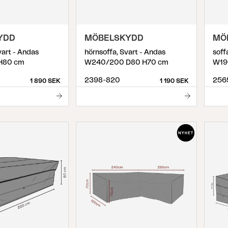
YDD
MÖBELSKYDD
MÖ
vart - Andas
hörnsoffa, Svart - Andas
soff
H80 cm
W240/200 D80 H70 cm
W19
2398-820
256
1 890 SEK
1 190 SEK