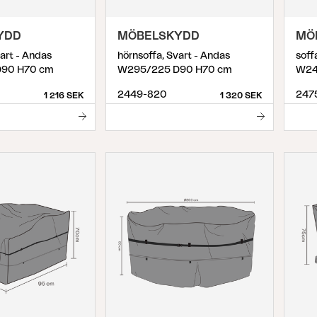
Peace
Grower Greens
Lomma
YDD
MÖBELSKYDD
MÖ
vart - Andas
hörnsoffa, Svart - Andas
soff
90 H70 cm
W295/225 D90 H70 cm
W24
2449-820
247
1 216 SEK
1 320 SEK
Kelia
Delia
Lyra