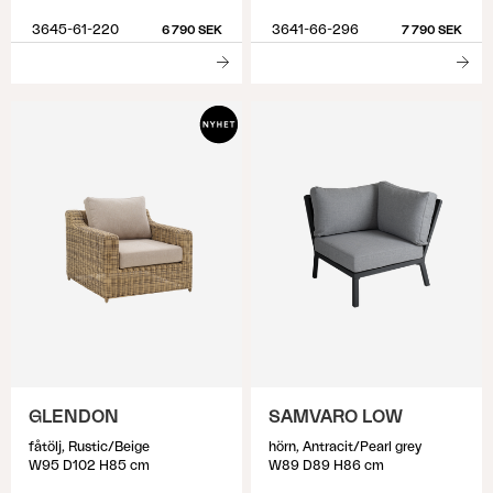
3645-61-220
3641-66-296
6 790 SEK
7 790 SEK
GLENDON
SAMVARO LOW
fåtölj, Rustic/Beige
hörn, Antracit/Pearl grey
W95 D102 H85 cm
W89 D89 H86 cm