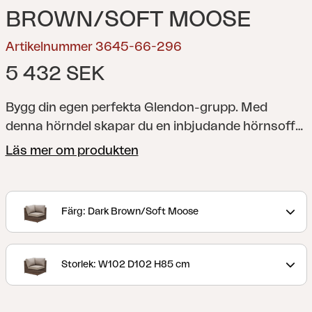
BROWN/SOFT MOOSE
Artikelnummer 3645-66-296
5 432 SEK
Bygg din egen perfekta Glendon-grupp. Med
denna hörndel skapar du en inbjudande hörnsoffa
– med vattenavvisande TPU-liner.
Klassiska möbler
Läs mer om produkten
i rund konstrotting med rustikt utseende. Generöst
sittutrymme och alldeles lagom lutning gör att du
vill koppla av länge. Tack vare de olika delarna kan
Färg: Dark Brown/Soft Moose
du komponera just den grupp som passar din
uteplats, med Glendon kan du verkligen förlänga
hemmet utåt.
Storlek: W102 D102 H85 cm