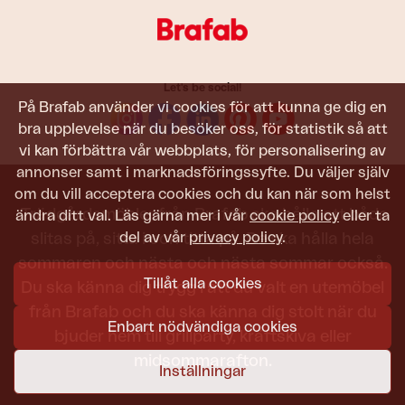
Let's be social!
På Brafab använder vi cookies för att kunna ge dig en
bra upplevelse när du besöker oss, för statistik så att
vi kan förbättra vår webbplats, för personalisering av
annonser samt i marknadsföringssyfte. Du väljer själv
om du vill acceptera cookies och du kan när som helst
Trädgårdsmöbler från Brafab ska hålla att både
ändra ditt val. Läs gärna mer i vår
cookie policy
eller ta
del av vår
privacy policy
.
slitas på, sitta i och titta på. De ska hålla hela
sommaren och nästa och nästa sommar också.
Tillåt alla cookies
Du ska känna dig trygg i att du valt en utemöbel
från Brafab och du ska känna dig stolt när du
Enbart nödvändiga cookies
bjuder hem till grillparty, kräftskiva eller
midsommarafton.
Inställningar