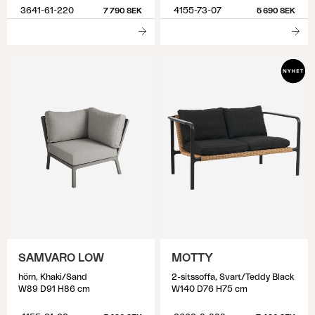
3641-61-220
4155-73-07
7 790 SEK
5 690 SEK
SAMVARO LOW
MOTTY
hörn, Khaki/Sand
2-sitssoffa, Svart/Teddy Black
W89 D91 H86 cm
W140 D76 H75 cm