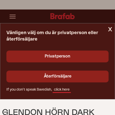
x
Vänligen välj om du är privatperson eller
återförsäljare
Startsida
Soffa
Glendon Hörn Dark Brown/Soft Moose
Privatperson
Återförsäljare
If you don't speak Swedish,
click here
GLENDON HÖRN DARK