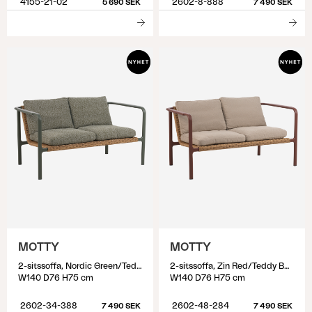
4155-21-02
2602-8-888
5 690 SEK
7 490 SEK
MOTTY
MOTTY
2-sitssoffa, Nordic Green/Teddy Verde
2-sitssoffa, Zin Red/Teddy Beige
W140 D76 H75 cm
W140 D76 H75 cm
2602-34-388
2602-48-284
7 490 SEK
7 490 SEK