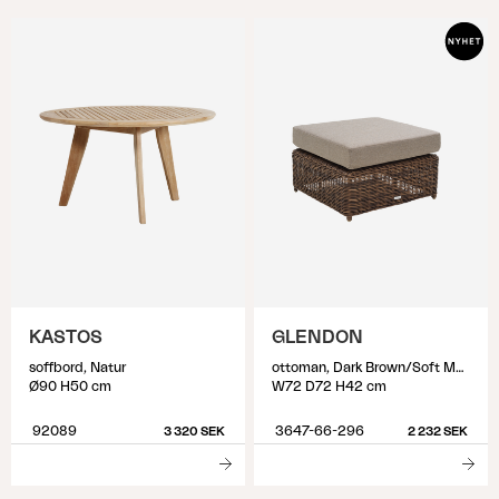
KASTOS
GLENDON
soffbord, Natur
ottoman, Dark Brown/Soft Moose
Ø90 H50 cm
W72 D72 H42 cm
92089
3647-66-296
3 320 SEK
2 232 SEK