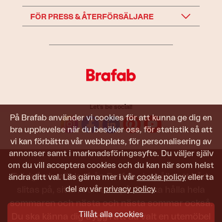
FÖR PRESS & ÅTERFÖRSÄLJARE
Let's be social!
På Brafab använder vi cookies för att kunna ge dig en
bra upplevelse när du besöker oss, för statistik så att
vi kan förbättra vår webbplats, för personalisering av
annonser samt i marknadsföringssyfte. Du väljer själv
om du vill acceptera cookies och du kan när som helst
Trädgårdsmöbler från Brafab ska hålla att både
ändra ditt val. Läs gärna mer i vår
cookie policy
eller ta
del av vår
privacy policy
.
slitas på, sitta i och titta på. De ska hålla hela
sommaren och nästa och nästa sommar också.
Tillåt alla cookies
Du ska känna dig trygg i att du valt en utemöbel