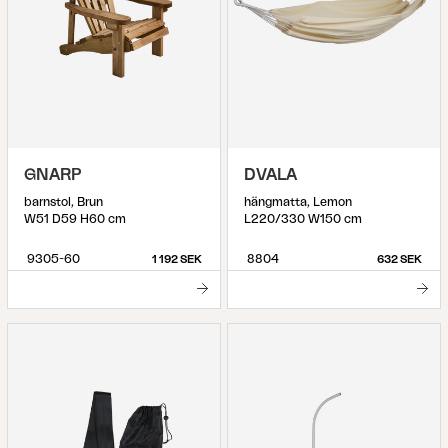
GNARP
DVALA
barnstol, Brun
hängmatta, Lemon
W51 D59 H60 cm
L220/330 W150 cm
9305-60
8804
1 192 SEK
632 SEK