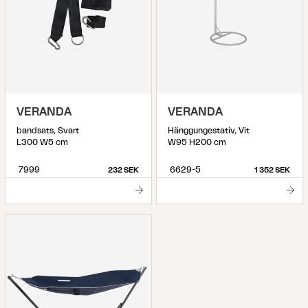
VERANDA
VERANDA
bandsats, Svart
Hänggungestativ, Vit
L300 W5 cm
W95 H200 cm
7999
6629-5
232 SEK
1 352 SEK