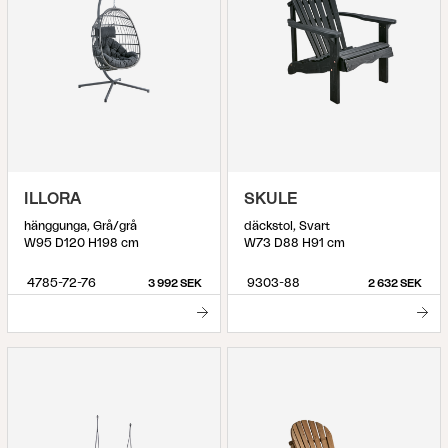
ILLORA
SKULE
hänggunga, Grå/grå
däckstol, Svart
W95 D120 H198 cm
W73 D88 H91 cm
4785-72-76
9303-88
3 992 SEK
2 632 SEK