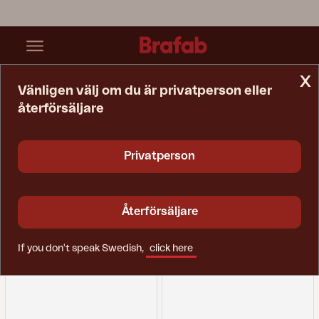
x
Vänligen välj om du är privatperson eller
återförsäljare
Startsida
Relax
Relax
Privatperson
Återförsäljare
If you don't speak Swedish,
click here
Filtrera