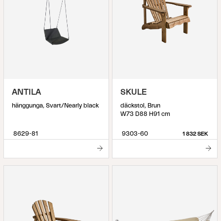
ANTILA
SKULE
hänggunga, Svart/Nearly black
däckstol, Brun
W73 D88 H91 cm
8629-81
9303-60
1 832 SEK