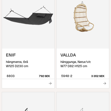
ENIF
VALLDA
hängmatta, Grå
hänggunga, Natur/vit
W125 D230 cm
W77 D82 H125 cm
8803
5948-2
792 SEK
3 352 SEK