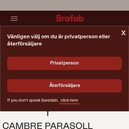
x
Vänligen välj om du är privatperson eller
återförsäljare
Startsida
Parasoll
Cambre Parasoll Antracit/Grå
Privatperson
Återförsäljare
If you don't speak Swedish,
click here
CAMBRE PARASOLL