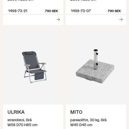
1498-73-21
1498-73-07
790 SEK
790 SEK
ULRIKA
MITO
strandstol, Grå
parasollfot, 30 kg, Grå
W58 D70 H85 cm
W45 D45 cm