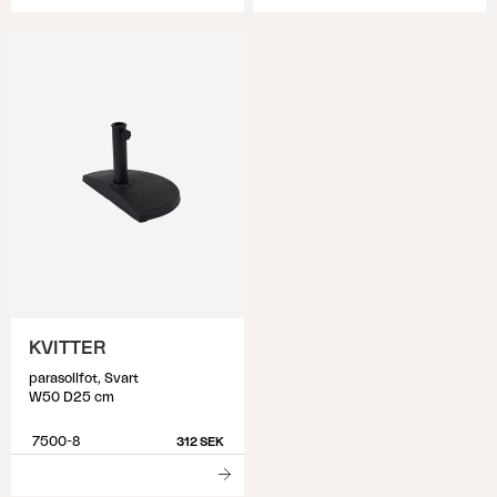
KVITTER
parasollfot, Svart
W50 D25 cm
7500-8
312 SEK