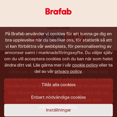
Let's be social!
På Brafab använder vi cookies för att kunna ge dig en
bra upplevelse när du besöker oss, för statistik så att
vi kan förbättra vår webbplats, för personalisering av
annonser samt i marknadsföringssyfte. Du väljer själv
om du vill acceptera cookies och du kan när som helst
Trädgårdsmöbler från Brafab ska hålla att både
ändra ditt val. Läs gärna mer i vår
cookie policy
eller ta
del av vår
privacy policy
.
slitas på, sitta i och titta på. De ska hålla hela
sommaren och nästa och nästa sommar också.
Tillåt alla cookies
Du ska känna dig trygg i att du valt en utemöbel
från Brafab och du ska känna dig stolt när du
Enbart nödvändiga cookies
bjuder hem till grillparty, kräftskiva eller
midsommarafton.
Inställningar