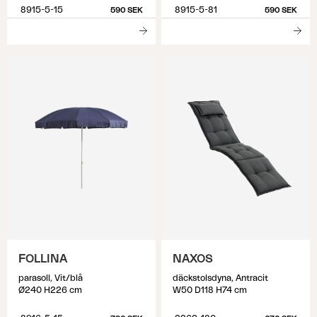
8915-5-15
8915-5-81
590 SEK
590 SEK
FOLLINA
NAXOS
parasoll, Vit/blå
däckstolsdyna, Antracit
Ø240 H226 cm
W50 D118 H74 cm