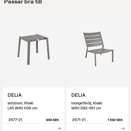
Passar bra till
DELIA
DELIA
sidobord, Khaki
loungefåtölj, Khaki
L45 W40 H39 cm
W60 D82 H81 cm
2677-21
2671-21
656 SEK
1 592 SEK