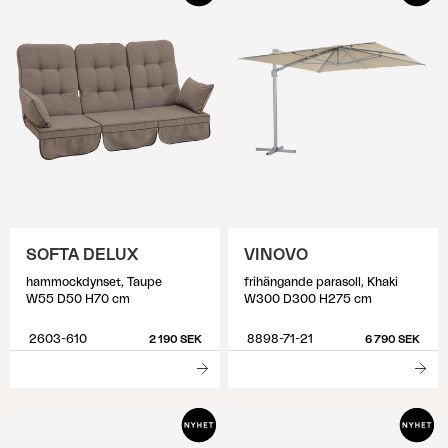
SOFTA DELUX
VINOVO
hammockdynset, Taupe
frihängande parasoll, Khaki
W55 D50 H70 cm
W300 D300 H275 cm
2603-610
8898-71-21
2 190 SEK
6 790 SEK