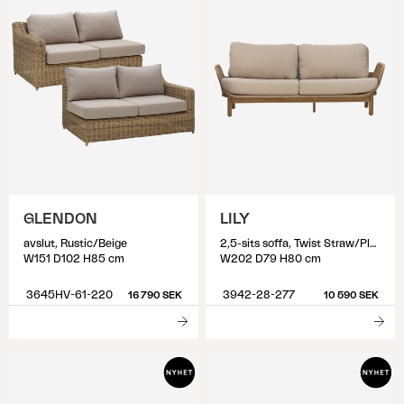
GLENDON
LILY
avslut, Rustic/Beige
2,5-sits soffa, Twist Straw/Plush Wheat
W151 D102 H85 cm
W202 D79 H80 cm
3645HV-61-220
3942-28-277
16 790 SEK
10 590 SEK