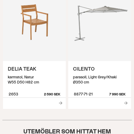
DELIA TEAK
CILENTO
karmstol, Natur
parasoll, Light Grey/Khaki
W55 D50 H82 cm
Ø350 cm
2653
8877-71-21
2 590 SEK
7 990 SEK
UTEMÖBLER SOM HITTAT HEM