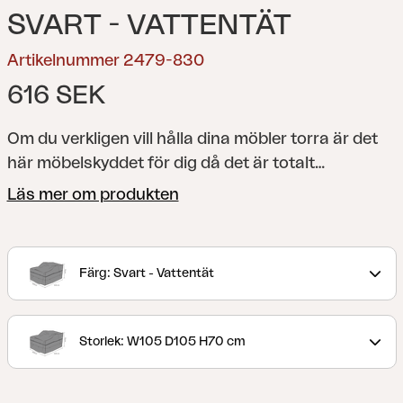
SVART - VATTENTÄT
Artikelnummer 2479-830
616 SEK
Om du verkligen vill hålla dina möbler torra är det
här möbelskyddet för dig då det är totalt
vattentätt, kompletterat med luftfickor för bättre
Läs mer om produkten
ventilation. Med ett vattentätt möbelskydd från
Brafab får du en mängd smarta funktioner som
justerbara fästband med vindtäta spännen,
Färg: Svart - Vattentät
kraftigt stickat resårband nedtill, dubbelsömn,
tejpade sömmar inuti. Det ingår även en snygg och
återanvändbar förvaringsväska. Notera att ett
Storlek: W105 D105 H70 cm
vattentätt skydd inte är den rekommenderade
lösningen för utomhusmöbler i trä eftersom de kan