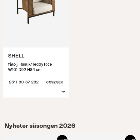
storlek som är närmst de mått du identifierat.
SHELL
fåtölj, Rustik/Teddy Rice
W101 D92 H84 cm
2511-80-67-282
6 392 SEK
Nyheter säsongen 2026