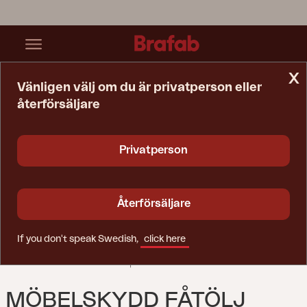
x
Vänligen välj om du är privatperson eller
återförsäljare
Startsida
Möbelskydd
Möbelskydd Fåtölj Svart - Vattentät
Privatperson
Återförsäljare
If you don't speak Swedish,
click here
MÖBELSKYDD FÅTÖLJ