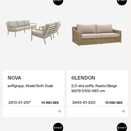
NOVA
GLENDON
soffgrupp, Khaki/Soft Dusk
2,5-sits soffa, Rustic/Beige
W219 D102 H85 cm
2813-21-297
3643-61-220
14 990 SEK
15 590 SEK