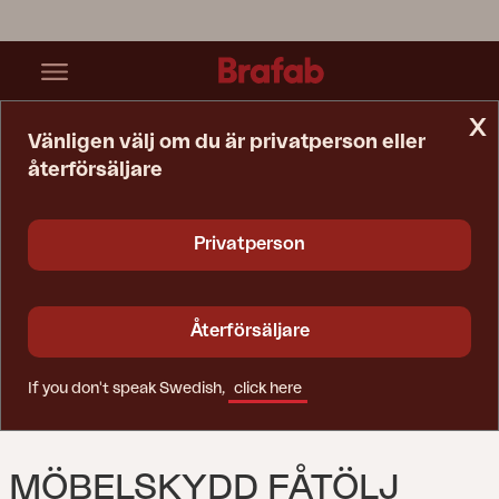
x
Vänligen välj om du är privatperson eller
återförsäljare
Startsida
Möbelskydd
Möbelskydd Fåtölj Svart - Andas
Privatperson
Återförsäljare
If you don't speak Swedish,
click here
MÖBELSKYDD FÅTÖLJ