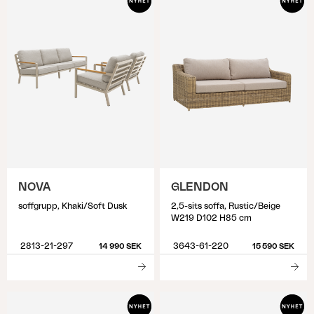
NOVA
GLENDON
soffgrupp, Khaki/Soft Dusk
2,5-sits soffa, Rustic/Beige
W219 D102 H85 cm
2813-21-297
3643-61-220
14 990 SEK
15 590 SEK