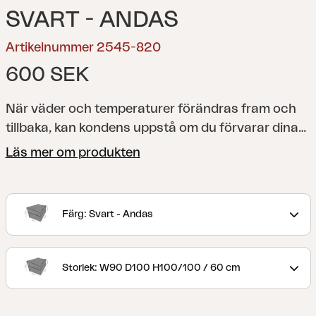
SVART - ANDAS
Artikelnummer 2545-820
600 SEK
När väder och temperaturer förändras fram och
tillbaka, kan kondens uppstå om du förvarar dina
utemöbler under skydd som inte andas. Det är
Läs mer om produkten
därför avgörande att se till att dina utemöbler får
chansen att hämta andan för att förhindra skador
relaterade till kondens. Med ett andningsbart och
Färg: Svart - Andas
samtidigt vattentätt utemöbelskydd från Brafab
kan du vara säker att dina utemöbler förvaras
säkert, håller sig torra och inte riskerar att ta
Storlek: W90 D100 H100/100 / 60 cm
skada av kondens. Det är också ett smart sätt att
hålla dina utemöbler fräscha och rena. Det lätta