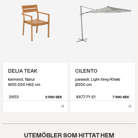
DELIA TEAK
CILENTO
karmstol, Natur
parasoll, Light Grey/Khaki
W55 D50 H82 cm
Ø350 cm
2653
8877-71-21
2 590 SEK
7 990 SEK
UTEMÖBLER SOM HITTAT HEM