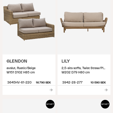
GLENDON
LILY
avslut, Rustic/Beige
2,5-sits soffa, Twist Straw/Plush Wheat
W151 D102 H85 cm
W202 D79 H80 cm
3645HV-61-220
3942-28-277
16 790 SEK
10 590 SEK