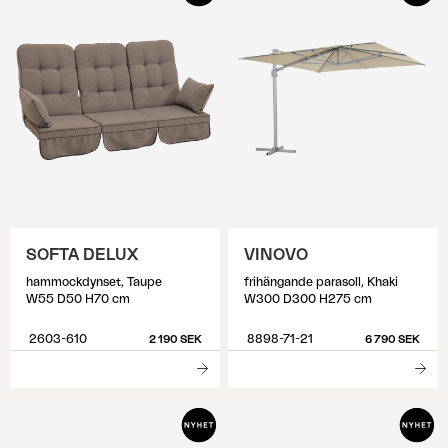
SOFTA DELUX
VINOVO
hammockdynset, Taupe
frihängande parasoll, Khaki
W55 D50 H70 cm
W300 D300 H275 cm
2603-610
8898-71-21
2 190 SEK
6 790 SEK