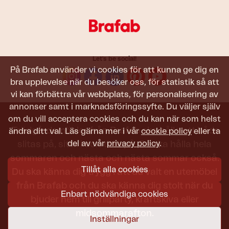
Let's be social!
På Brafab använder vi cookies för att kunna ge dig en
bra upplevelse när du besöker oss, för statistik så att
vi kan förbättra vår webbplats, för personalisering av
annonser samt i marknadsföringssyfte. Du väljer själv
om du vill acceptera cookies och du kan när som helst
Trädgårdsmöbler från Brafab ska hålla att både
ändra ditt val. Läs gärna mer i vår
cookie policy
eller ta
del av vår
privacy policy
.
slitas på, sitta i och titta på. De ska hålla hela
sommaren och nästa och nästa sommar också.
Tillåt alla cookies
Du ska känna dig trygg i att du valt en utemöbel
från Brafab och du ska känna dig stolt när du
Enbart nödvändiga cookies
bjuder hem till grillparty, kräftskiva eller
midsommarafton.
Inställningar