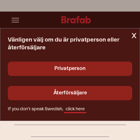
x
Vänligen välj om du är privatperson eller
återförsäljare
Startsida
Huvudmeny
Privatperson
BRAFAB
Återförsäljare
INFORMATION
KONCERNBOLAG
If you don't speak Swedish,
click here
FÖR PRESS & ÅTERFÖRSÄLJARE