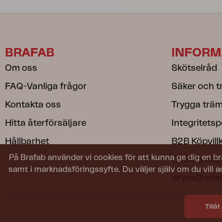
BRAFAB
INFORM
Om oss
Skötselråd
FAQ-Vanliga frågor
Säker och t
Kontakta oss
Trygga träm
Hitta återförsäljare
Integritetsp
Hållbarhet
B2B Köpvill
På Brafab använder vi cookies för att kunna ge dig en br
Cookiepolic
samt i marknadsföringssyfte. Du väljer själv om du vill 
#yesBrafa
Tillåt