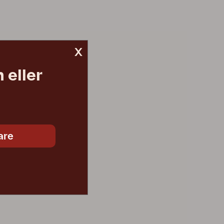
x
 eller
are