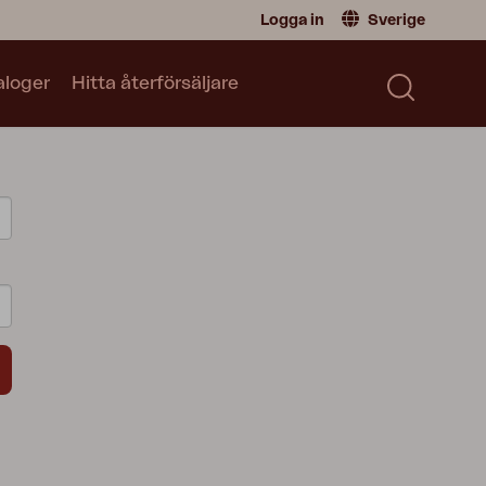
Logga in
Sverige
aloger
Hitta återförsäljare
Återförsäljare
Sverige
|
Sweden
Norge
|
Norway
Kataloger
Global
|
Global
Läs vår katalog
Tyskland
|
Germany
Danmark
|
Denmark
Frankrike
|
France
Byt till Privatperson