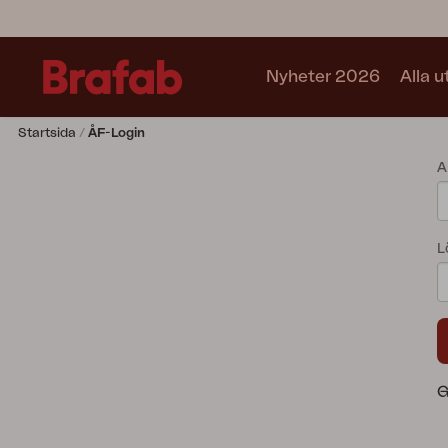
Nyheter 2026
Alla 
Startsida
ÅF-Login
Produkter
A
Soffa
Fåtölj
Stol
L
Bord
Utekök
Vilsäng
Relax
Hammock
Parasoll
G
Paviljong
Accessoar