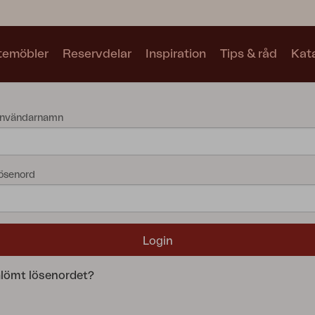
utemöbler
Reservdelar
Inspiration
Tips & råd
Kat
Kollektioner
nvändarnamn
Se alla kollektioner
ösenord
Motty
Blixt
Trolly
lömt lösenordet?