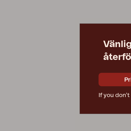
Dyna
Förvaring
Möbelskydd
Säljmaterial
Underhållsprodukter
Vänlig
Set
återfö
Pr
If you don'