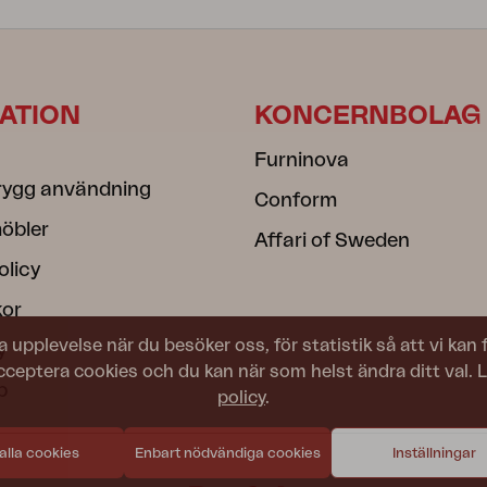
ATION
KONCERNBOLAG
Furninova
rygg användning
Conform
öbler
Affari of Sweden
olicy
kor
a upplevelse när du besöker oss, för statistik så att vi kan
y
acceptera cookies och du kan när som helst ändra ditt val. 
b
policy
.
 alla cookies
Enbart nödvändiga cookies
Inställningar