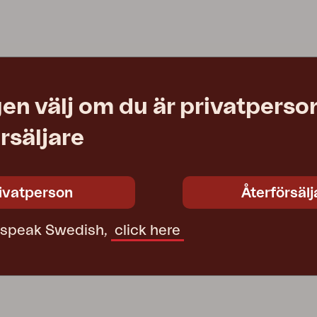
Peace
Grower Greens
Lomma
en välj om du är privatperson
Kelia
Delia
Lyra
rsäljare
ivatperson
Återförsälj
t speak Swedish,
click here